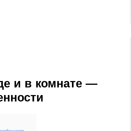
е и в комнате —
енности
 особенности