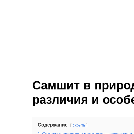
Самшит в природ
различия и особ
Содержание
скрыть
1
Самшит в природе и в комнате — различия и