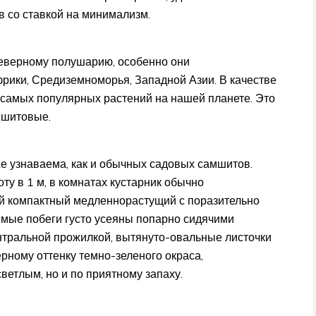
 со ставкой на минимализм.
еверному полушарию, особенно они
рики, Средиземноморья, Западной Азии. В качестве
 самых популярных растений на нашей планете. Это
мшитовые.
е узнаваема, как и обычных садовых самшитов.
у в 1 м, в комнатах кустарник обычно
ый компактный медленнорастущий с поразительно
ямые побеги густо усеяны попарно сидячими
центральной прожилкой, вытянуто-овальные листочки
ерному оттенку темно-зеленого окраса,
етлым, но и по приятному запаху.