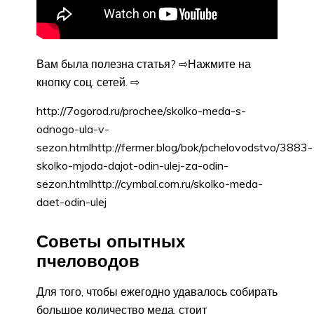
Вам была полезна статья? ⇨Нажмите на
кнопку соц. сетей. ⇨
http://7ogorod.ru/prochee/skolko-meda-s-
odnogo-ula-v-
sezon.htmlhttp://fermer.blog/bok/pchelovodstvo/3883-
skolko-mjoda-dajot-odin-ulej-za-odin-
sezon.htmlhttp://cymbal.com.ru/skolko-meda-
daet-odin-ulej
Советы опытных
пчеловодов
Для того, чтобы ежегодно удавалось собирать
большое количество меда, стоит