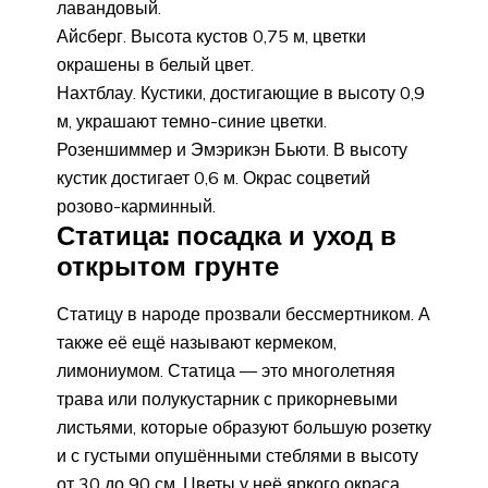
лавандовый.
Айсберг. Высота кустов 0,75 м, цветки
окрашены в белый цвет.
Нахтблау. Кустики, достигающие в высоту 0,9
м, украшают темно-синие цветки.
Розеншиммер и Эмэрикэн Бьюти. В высоту
кустик достигает 0,6 м. Окрас соцветий
розово-карминный.
Статица: посадка и уход в
открытом грунте
Статицу в народе прозвали бессмертником. А
также её ещё называют кермеком,
лимониумом. Статица — это многолетняя
трава или полукустарник с прикорневыми
листьями, которые образуют большую розетку
и с густыми опушёнными стеблями в высоту
от 30 до 90 см. Цветы у неё яркого окраса