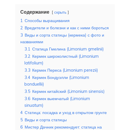
Содержание
скрыть
1
Способы выращивания
2
Вредители и болезни и как с ними бороться
3
Виды и сорта статицы (кермека) с фото и
названиями
3.1
Статица Гмелина (Limonium gmelinii)
3.2
Кермек широколистный (Limonium
latifolium)
3.3
Кермек Переса (Limonium perezii)
3.4
Кермек Бондуэлли (Limonium
bonduellii)
3.5
Кермек китайский (Limonium sinensis)
3.6
Кермек выемчатый (Limonium
sinuatum)
4
Статица: посадка и уход в открытом грунте
5
Виды и сорта статицы
6
Мистер Дачник рекомендует: статица на