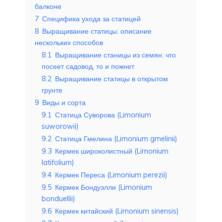
балконе
7
Специфика ухода за статицей
8
Выращивание статицы: описание
нескольких способов
8.1
Выращивание станицы из семян: что
посеет садовод, то и пожнет
8.2
Выращивание статицы в открытом
грунте
9
Виды и сорта
9.1
Статица Суворова (Limonium
suworowii)
9.2
Статица Гмелина (Limonium gmelinii)
9.3
Кермек широколистный (Limonium
latifolium)
9.4
Кермек Переса (Limonium perezii)
9.5
Кермек Бондуэлли (Limonium
bonduellii)
9.6
Кермек китайский (Limonium sinensis)