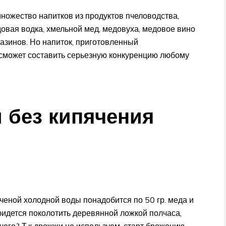
ожество напитков из продуктов пчеловодства,
довая водка, хмельной мед, медовуха, медовое вино
азинов. Но напиток, приготовленный
 сможет составить серьезную конкуренцию любому
 без кипячения
яченой холодной воды понадобится по 50 гр. меда и
ридется поколотить деревянной ложкой полчаса,
чего? Т.к дрожжи не используем, старт брожению