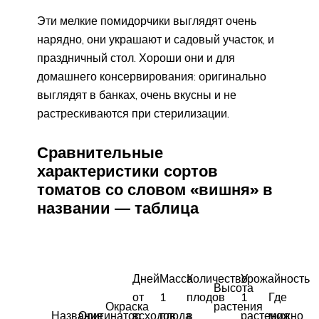
Эти мелкие помидорчики выглядят очень
нарядно, они украшают и садовый участок, и
праздничный стол. Хороши они и для
домашнего консервирования: оригинально
выглядят в банках, очень вкусны и не
растрескиваются при стерилизации.
Сравнительные
характеристики сортов
томатов со словом «вишня» в
названии — таблица
Дней
Масса
Количество
Урожайность
Высота
от
1
плодов
1
Где
Окраска
растения
Название
Оригинатор
всходов
плода
в
растения
можно