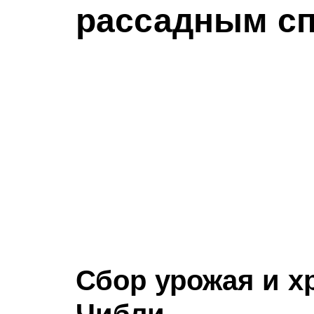
рассадным с
Сбор урожая и х
Чибли