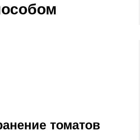
пособом
ранение томатов