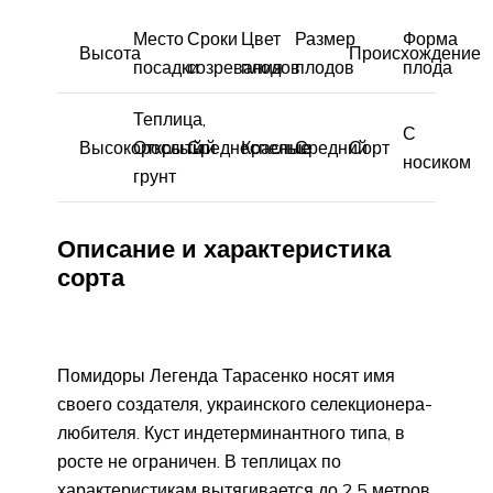
Место
Сроки
Цвет
Размер
Форма
Высота
Происхождение
посадки
созревания
плодов
плодов
плода
Теплица,
С
Высокорослый
Открытый
Среднеспелые
Красные
Средний
Сорт
носиком
грунт
Описание и характеристика
сорта
Помидоры Легенда Тарасенко носят имя
своего создателя, украинского селекционера-
любителя. Куст индетерминантного типа, в
росте не ограничен. В теплицах по
характеристикам вытягивается до 2,5 метров,