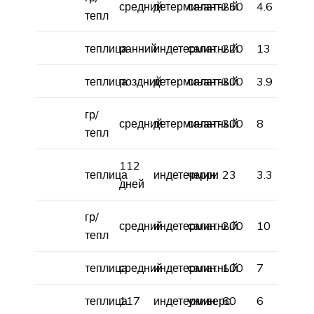
средний
детерминант.
салатный
250
4.6
тепл
теплица
ранний
индетермин.
салатный
220
13
теплица
поздний
детерминант.
салатный
300
3.9
гр/
средний
детерминант.
салатный
300
8
тепл
112
теплица
индетермин.
черри
23
3.3
дней
гр/
средний
индетермин.
салатный
200
10
тепл
теплица
средний
индетермин.
салатный
100
7
теплица
117
индетермин.
универс.
60
6