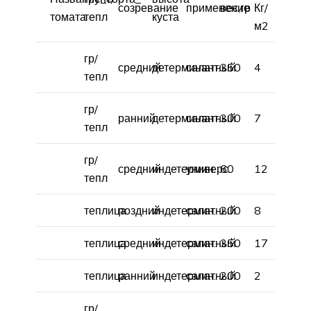
созревание
применение
вес,гр
Кг/
томата
тепл
куста
м2
гр/
средний
детерминант.
салатный
350
4
тепл
гр/
ранний
детерминант.
салатный
300
7
тепл
гр/
средний
индетермин.
универс.
60
12
тепл
теплица
поздний
индетермин.
салатный
200
8
теплица
средний
индетермин.
салатный
350
17
теплица
ранний
индетермин.
салатный
200
2
гр/