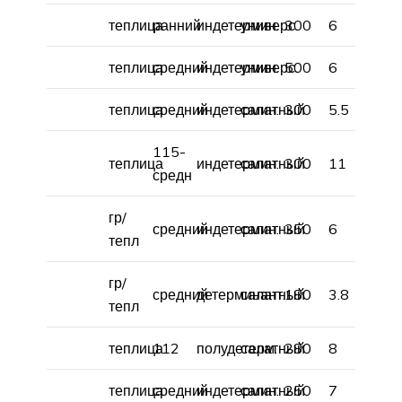
теплица
ранний
индетермин.
универс.
300
6
теплица
средний
индетермин.
универс.
500
6
теплица
средний
индетермин.
салатный
300
5.5
115-
теплица
индетермин.
салатный
300
11
средн
гр/
средний
индетермин.
салатный
350
6
тепл
гр/
средний
детерминант.
салатный
180
3.8
тепл
теплица
112
полудетерм.
салатный
280
8
теплица
средний
индетермин.
салатный
250
7