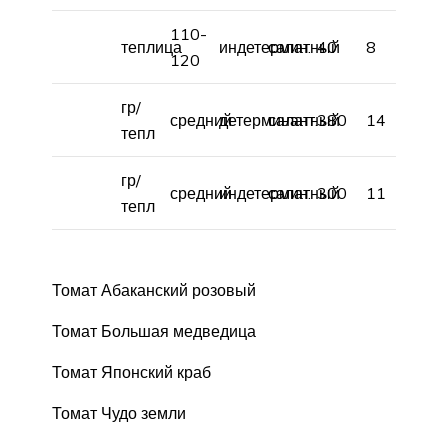
110-
теплица
индетермин.
салатный
40
8
120
гр/
средний
детерминант.
салатный
380
14
тепл
гр/
средний
индетермин.
салатный
300
11
тепл
Томат Абаканский розовый
Томат Большая медведица
Томат Японский краб
Томат Чудо земли