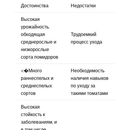
Достоинства
Недостатки
Высокая
урожайность,
обходящая
Трудоемкий
среднерослые и
процесс ухода
низкорослые
сорта помидоров
<�Много
Необходимость
раннеспелых и
наличия навыков
среднеспелых
по уходу за
сортов
такими томатами
Высокая
стойкость к
заболеваниям, и
в том числе