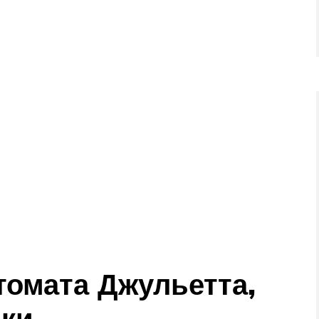
я
томата Джульетта,
ики