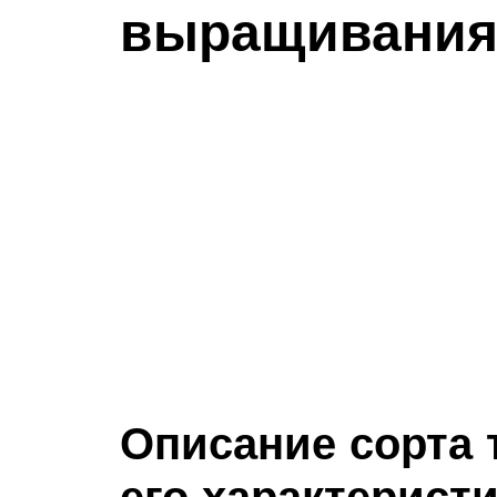
выращивани
Описание сорта 
его характерист