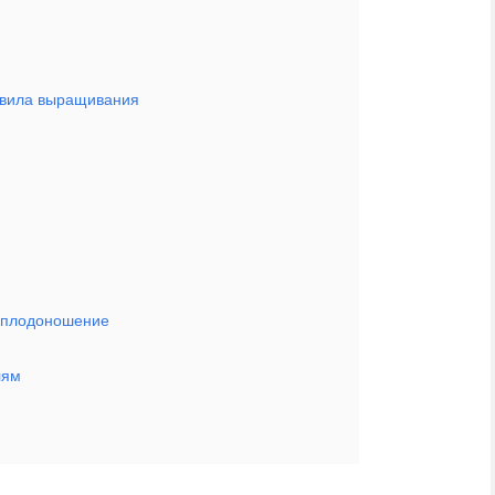
авила выращивания
и плодоношение
лям