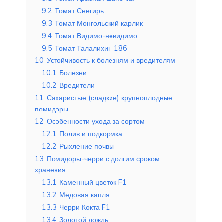
9.2
Томат Снегирь
9.3
Томат Монгольский карлик
9.4
Томат Видимо-невидимо
9.5
Томат Талалихин 186
10
Устойчивость к болезням и вредителям
10.1
Болезни
10.2
Вредители
11
Сахаристые (сладкие) крупноплодные
помидоры
12
Особенности ухода за сортом
12.1
Полив и подкормка
12.2
Рыхление почвы
13
Помидоры-черри с долгим сроком
хранения
13.1
Каменный цветок F1
13.2
Медовая капля
13.3
Черри Кокта F1
13.4
Золотой дождь