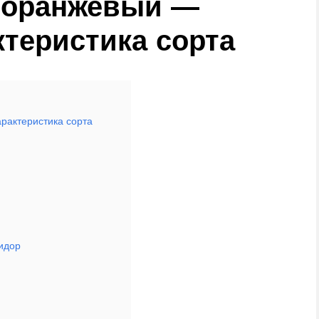
 оранжевый —
ктеристика сорта
рактеристика сорта
идор