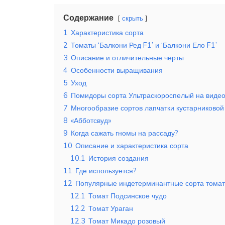
Содержание
скрыть
1
Характеристика сорта
2
Томаты ‘Балкони Ред F1’ и ‘Балкони Ело F1’
3
Описание и отличительные черты
4
Особенности выращивания
5
Уход
6
Помидоры сорта Ультраскороспелый на виде
7
Многообразие сортов лапчатки кустарниковой 
8
«Абботсвуд»
9
Когда сажать гномы на рассаду?
10
Описание и характеристика сорта
10.1
История создания
11
Где используется?
12
Популярные индетерминантные сорта томат
12.1
Томат Подсинское чудо
12.2
Томат Ураган
12.3
Томат Микадо розовый