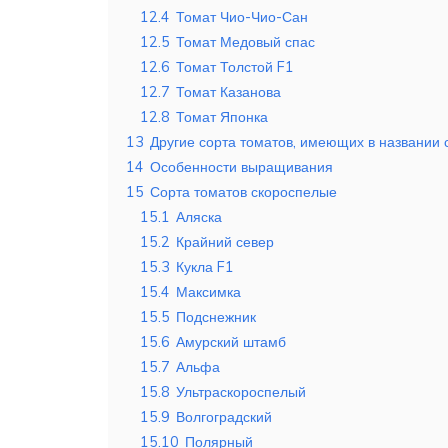
12.4
Томат Чио-Чио-Сан
12.5
Томат Медовый спас
12.6
Томат Толстой F1
12.7
Томат Казанова
12.8
Томат Японка
13
Другие сорта томатов, имеющих в названии 
14
Особенности выращивания
15
Сорта томатов скороспелые
15.1
Аляска
15.2
Крайний север
15.3
Кукла F1
15.4
Максимка
15.5
Подснежник
15.6
Амурский штамб
15.7
Альфа
15.8
Ультраскороспелый
15.9
Волгоградский
15.10
Полярный