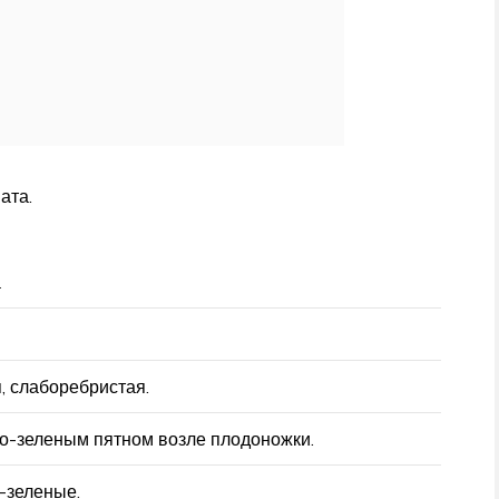
ата.
а
, слаборебристая.
но-зеленым пятном возле плодоножки.
-зеленые.