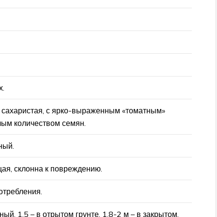
х.
, сахаристая, с ярко-выраженным «томатным»
ым количеством семян.
ный.
щая, склонна к повреждению.
отребления.
й, 1,5 – в отрытом грунте, 1,8-2 м – в закрытом.