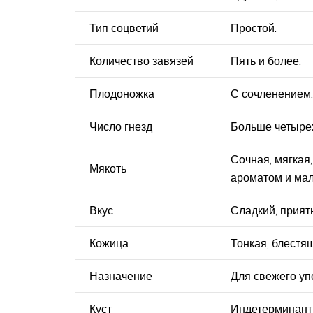
Тип соцветий
Простой.
Количество завязей
Пять и более.
Плодоножка
С сочленением.
Число гнезд
Больше четыре
Сочная, мягкая
Мякоть
ароматом и мал
Вкус
Сладкий, прият
Кожица
Тонкая, блестя
Назначение
Для свежего уп
Куст
Индетерминантны