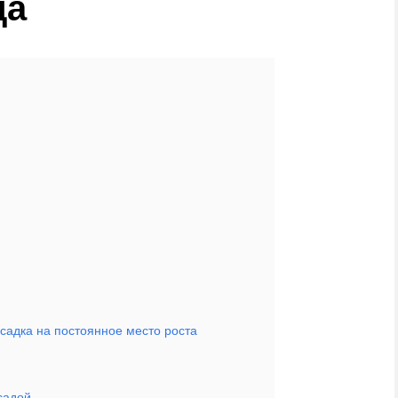
да
есадка на постоянное место роста
садой