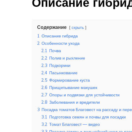
Описание гибри
Содержание
скрыть
1
Описание гибрида
2
Особенности ухода
2.1
Почва
2.2
Полив и рыхление
2.3
Подкормки
2.4
Пасынкование
2.5
Формирование куста
2.6
Прищипывание макушек
2.7
Опоры и подвязки для устойчивости
2.8
Заболевания и вредители
3
Посадка томатов Благовест на рассаду и пер
3.1
Подготовка семян и почвы для посадки
3.2
Томат Благовест — видео
3.3
Посадка семян и дальнейший уход за рас