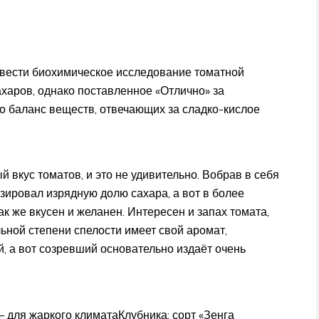
ровести биохимическое исследование томатной
харов, однако поставленное «Отлично» за
что баланс веществ, отвечающих за сладко-кислое
 вкус томатов, и это не удивительно. Вобрав в себя
зировал изрядную долю сахара, а вот в более
ак же вкусен и желанен. Интересен и запах томата,
льной степени спелости имеет свой аромат,
й, а вот созревший основательно издаёт очень
 для жаркого климатаКлубника: сорт «Зенга