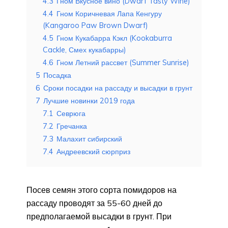
4.3
Гном Вкусное вино (Dwarf Tasty Wine)
4.4
Гном Коричневая Лапа Кенгуру
(Kangaroo Paw Brown Dwarf)
4.5
Гном Кукабарра Кэкл (Kookaburra
Cackle, Смех кукабарры)
4.6
Гном Летний рассвет (Summer Sunrise)
5
Посадка
6
Сроки посадки на рассаду и высадки в грунт
7
Лучшие новинки 2019 года
7.1
Севрюга
7.2
Гречанка
7.3
Малахит сибирский
7.4
Андреевский сюрприз
Посев семян этого сорта помидоров на
рассаду проводят за 55-60 дней до
предполагаемой высадки в грунт. При