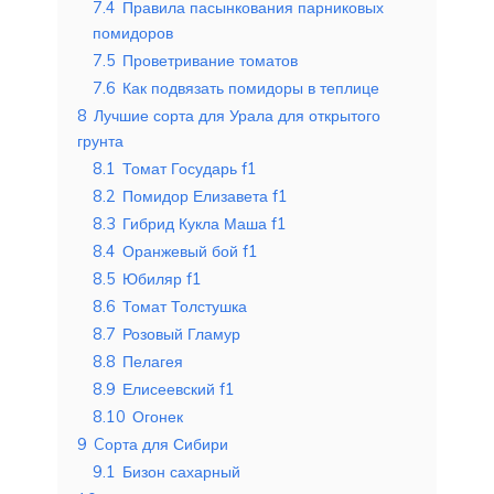
7.4
Правила пасынкования парниковых
помидоров
7.5
Проветривание томатов
7.6
Как подвязать помидоры в теплице
8
Лучшие сорта для Урала для открытого
грунта
8.1
Томат Государь f1
8.2
Помидор Елизавета f1
8.3
Гибрид Кукла Маша f1
8.4
Оранжевый бой f1
8.5
Юбиляр f1
8.6
Томат Толстушка
8.7
Розовый Гламур
8.8
Пелагея
8.9
Елисеевский f1
8.10
Огонек
9
Cорта для Сибири
9.1
Бизон сахарный