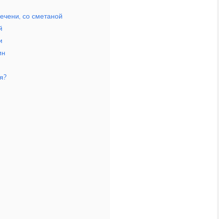
ечени, со сметаной
й
и
ин
я?