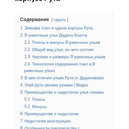
Содержание
скрыть
1
Зимовка пчел в одном корпусе Рута
2
8-рамочные ульи Дадана Блатта
2.1
Плюсы и минусы 8 рамочных ульев
2.2
Общий вид улья, из чего состоит
2.3
Чертежи и размеры 8 рамочных ульев
2.4
Технология содержания пчел в 8
рамочных ульях
3
В чем отличия ульев Рута от Дадановских
4
Улей рута своими руками | Видео
5
Преимущества и недостатки улья-лежака
5.1
Плюсы
5.2
Минусы
6
Преимущества и недостатки
7
Недостатки конструкции
8
Особенности пчеловодства с