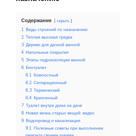
Содержание
скрыть
1
Виды строений по назначению
2
Теплая высокая грядка
3
Дерево для дачной ванной
4
Напольные покрытия
5
Этапы гидроизоляции ванной
6
Биотуалет
6.1
Компостный
6.2
Сепарационный
6.3
Термический
6.4
Криогенный
7
Туалет внутри дома на даче
8
Новая жизнь старых вещей: видео
9
Водопровод и канализация
9.1
Полезные советы при выполнении
ремонта своими руками