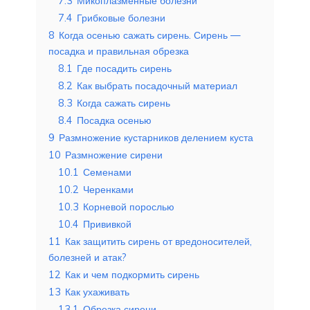
7.3
Микоплазменные болезни
7.4
Грибковые болезни
8
Когда осенью сажать сирень. Сирень —
посадка и правильная обрезка
8.1
Где посадить сирень
8.2
Как выбрать посадочный материал
8.3
Когда сажать сирень
8.4
Посадка осенью
9
Размножение кустарников делением куста
10
Размножение сирени
10.1
Семенами
10.2
Черенками
10.3
Корневой порослью
10.4
Прививкой
11
Как защитить сирень от вредоносителей,
болезней и атак?
12
Как и чем подкормить сирень
13
Как ухаживать
13.1
Обрезка сирени