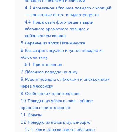
повидла с яблоками и сливами
4.3
Ароматное яблочное повидло с корицей
— пошаговые фото- и видео-рецепты
4.4
Пошаговый фото-рецепт варки
яблочного ароматного повидла с
добавлением корицы
5
Варенье из яблок Пятиминутка
6
Как сварить вкусное и густое повидло из
яблок на зиму
6.1
Приготовление
7
Яблочное повидло на зиму
8
Рецепт повидла с яблоками и апельсинами
через мясорубку
9
Особенности приготовления
10
Повидло из яблок и слив – общие
принципы приготовления
11
Советы
12
Повидло из яблок в мультиварке
12.1
Как и сколько варить яблочное