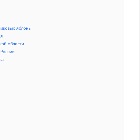
ликовых яблонь
ья
кой области
 России
ла