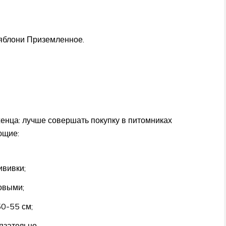
яблони Приземленное.
енца: лучше совершать покупку в питомниках
ющие:
ививки;
овыми;
0-55 см;
язательно.