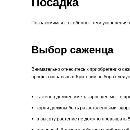
Посадка
Познакомимся с особенностями укоренения 
Выбор саженца
Внимательно отнеситесь к приобретению саж
профессиональных. Критерии выбора следу
саженец должен иметь заросшее место пр
корни должны быть разветвленными, здор
в высоту растение не должно превышать 5
наличие 4-6 развитых боковых побегов об