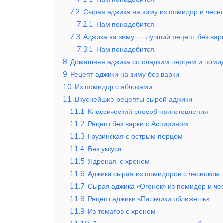
7.2
Сырая аджика на зиму из помидор и чесно
7.2.1
Нам понадобится:
7.3
Аджика на зиму — лучший рецепт без вар
7.3.1
Нам понадобится:
8
Домашняя аджика со сладким перцем и помид
9
Рецепт аджики на зиму без варки
10
Из помидор с яблоками
11
Вкуснейшие рецепты сырой аджики
11.1
Классический способ приготовления
11.2
Рецепт без варки с Аспирином
11.3
Грузинская с острым перцем
11.4
Без уксуса
11.5
Ядреная, с хреном
11.6
Аджика сырая из помидоров с чесноком
11.7
Сырая аджика «Огонек» из помидор и чес
11.8
Рецепт аджики «Пальчики оближешь»
11.9
Из томатов с хреном