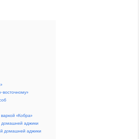
»
о-восточному»
соб
 варкой «Кобра»
й домашней аджики
ой домашней аджики