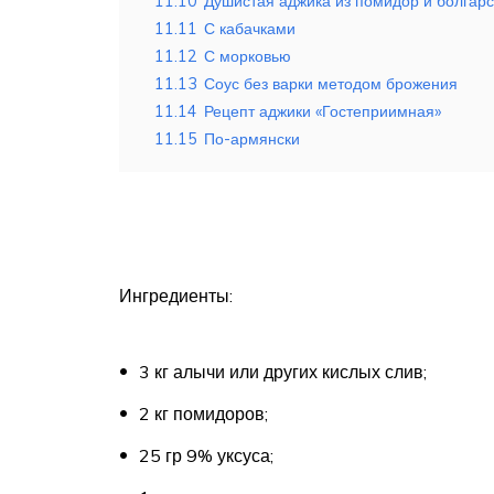
11.10
Душистая аджика из помидор и болгарс
11.11
С кабачками
11.12
С морковью
11.13
Соус без варки методом брожения
11.14
Рецепт аджики «Гостеприимная»
11.15
По-армянски
Ингредиенты:
3 кг алычи или других кислых слив;
2 кг помидоров;
25 гр 9% уксуса;