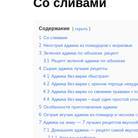
Со сливами
Содержание
скрыть
1
Со сливами
2
Неострая аджика из помидоров с морковью
3
Зеленая аджика по-абхазски, рецепт
3.1
Рецепт зеленой аджики по-абхазски
4
Сырая аджика лучшие рецепты
4.1
Аджика без варки «быстрая»
4.2
Аджика без варки с хреном «проще некуда
4.3
Аджика без варки со свежими травами « п
4.4
Аджика без варки – ещё один простой спо
5
Особенности приготовления аджики
6
Острая жгучая аджика из помидор и чеснока с
7
Аджика на зиму — 7 лучших рецептов вкусно
7.1
Домашняя аджика — рецепт самой вкусн
7.1.1
Нам понадобится: