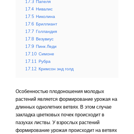
17.3
Папеля
17.4
Нивалис
17.5
Николина
17.6
Бриллиант
17.7
Голландия
17.8
Везувиус
17.9
Пинк Леди
17.10
Симоне
17.11
Рубра
17.12
Кримсон энд голд
Особенностью плодоношения молодых
растений является формирование урожая на
длинных однолетних ветвях. В этом случае
закладка цветковых почек происходит в
пазухах листвы. У взрослых растений
формирование урожая происходит на ветвях