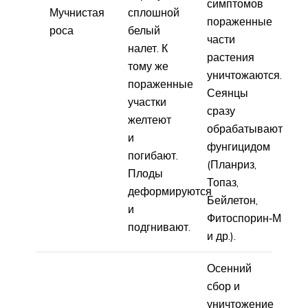
симптомов
Мучнистая
сплошной
пораженные
роса
белый
части
налет. К
растения
тому же
уничтожаются.
пораженные
Сеянцы
участки
сразу
желтеют
обрабатывают
и
фунгицидом
погибают.
(Планриз,
Плоды
Топаз,
деформируются
Бейлетон,
и
Фитоспорин‑М
подгнивают.
и др.).
Осенний
сбор и
уничтожение