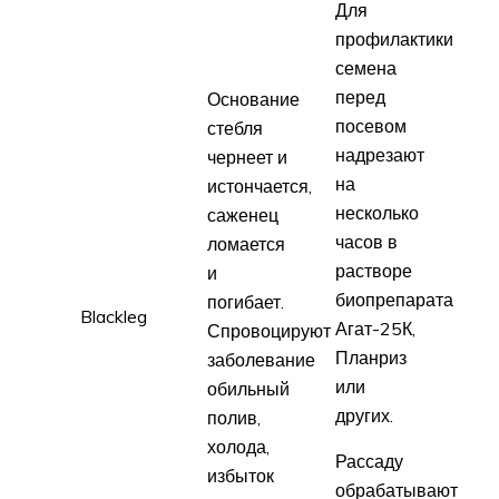
Для
профилактики
семена
перед
Основание
посевом
стебля
надрезают
чернеет и
на
истончается,
несколько
саженец
часов в
ломается
растворе
и
биопрепарата
погибает.
Black­leg
Агат-25К,
Спровоцируют
Планриз
заболевание
или
обильный
других.
полив,
холода,
Рассаду
избыток
обрабатывают