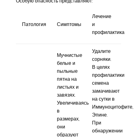
Особую опасность представляют:
Лечение
Патология
Симптомы
и
профилактика
Удалите
Мучнистые
сорняки.
белые и
В целях
пыльные
профилактики
пятна на
семена
листьях и
замачивают
завязях.
на сутки в
Увеличиваясь
Иммуноцитофите,
в
Эпине.
размерах,
При
они
обнаружении
образуют