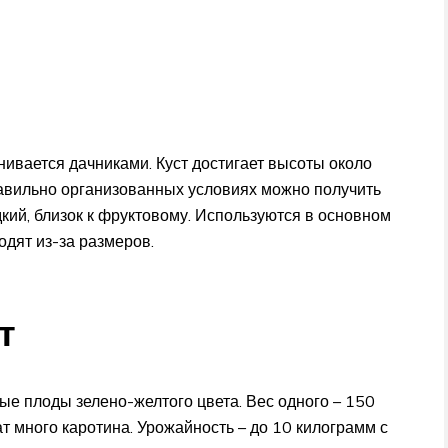
ивается дачниками. Куст достигает высоты около
авильно организованных условиях можно получить
дкий, близок к фруктовому. Используются в основном
одят из-за размеров.
т
е плоды зелено-желтого цвета. Вес одного – 150
ат много каротина. Урожайность – до 10 килограмм с