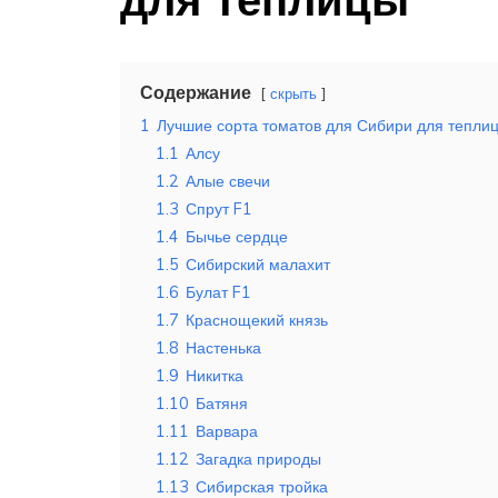
Содержание
скрыть
1
Лучшие сорта томатов для Сибири для тепли
1.1
Алсу
1.2
Алые свечи
1.3
Спрут F1
1.4
Бычье сердце
1.5
Сибирский малахит
1.6
Булат F1
1.7
Краснощекий князь
1.8
Настенька
1.9
Никитка
1.10
Батяня
1.11
Варвара
1.12
Загадка природы
1.13
Сибирская тройка