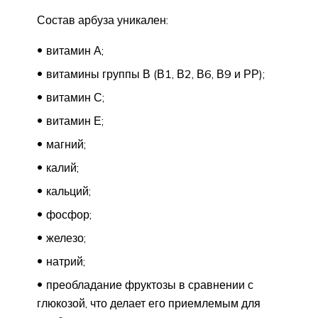
Состав арбуза уникален:
витамин А;
витамины группы В (В1, В2, В6, В9 и РР);
витамин С;
витамин Е;
магний;
калий;
кальций;
фосфор;
железо;
натрий;
преобладание фруктозы в сравнении с
глюкозой, что делает его приемлемым для