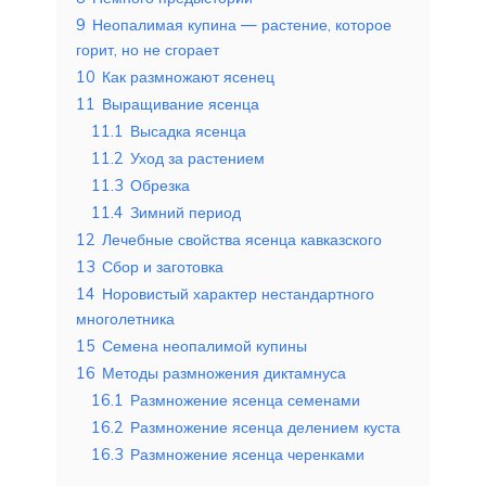
9
Неопалимая купина — растение, которое
горит, но не сгорает
10
Как размножают ясенец
11
Выращивание ясенца
11.1
Высадка ясенца
11.2
Уход за растением
11.3
Обрезка
11.4
Зимний период
12
Лечебные свойства ясенца кавказского
13
Сбор и заготовка
14
Норовистый характер нестандартного
многолетника
15
Семена неопалимой купины
16
Методы размножения диктамнуса
16.1
Размножение ясенца семенами
16.2
Размножение ясенца делением куста
16.3
Размножение ясенца черенками