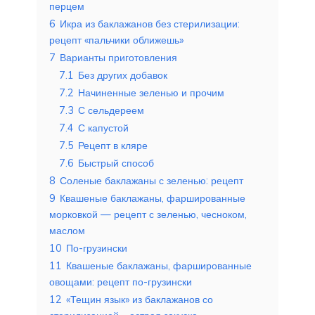
перцем
6
Икра из баклажанов без стерилизации:
рецепт «пальчики оближешь»
7
Варианты приготовления
7.1
Без других добавок
7.2
Начиненные зеленью и прочим
7.3
С сельдереем
7.4
С капустой
7.5
Рецепт в кляре
7.6
Быстрый способ
8
Соленые баклажаны с зеленью: рецепт
9
Квашеные баклажаны, фаршированные
морковкой — рецепт с зеленью, чесноком,
маслом
10
По-грузински
11
Квашеные баклажаны, фаршированные
овощами: рецепт по-грузински
12
«Тещин язык» из баклажанов со