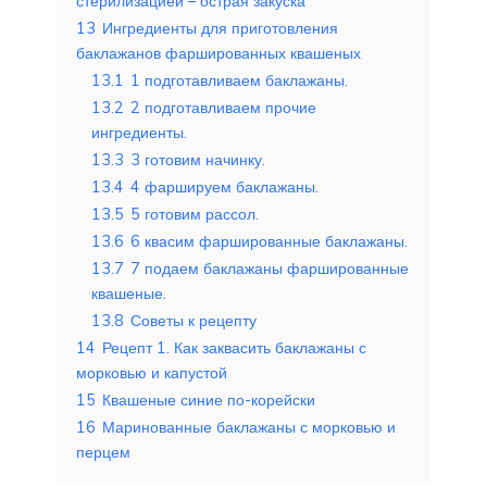
стерилизацией – острая закуска
13
Ингредиенты для приготовления
баклажанов фаршированных квашеных
13.1
1 подготавливаем баклажаны.
13.2
2 подготавливаем прочие
ингредиенты.
13.3
3 готовим начинку.
13.4
4 фаршируем баклажаны.
13.5
5 готовим рассол.
13.6
6 квасим фаршированные баклажаны.
13.7
7 подаем баклажаны фаршированные
квашеные.
13.8
Советы к рецепту
14
Рецепт 1. Как заквасить баклажаны с
морковью и капустой
15
Квашеные синие по-корейски
16
Маринованные баклажаны с морковью и
перцем