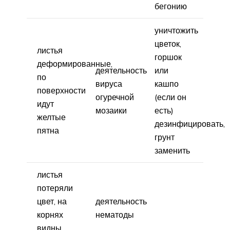
бегонию
уничтожить
цветок,
листья
горшок
деформированные,
деятельность
или
по
вируса
кашпо
поверхности
огуречной
(если он
идут
мозаики
есть)
желтые
дезинфицировать,
пятна
грунт
заменить
листья
потеряли
цвет, на
деятельность
корнях
нематоды
видны