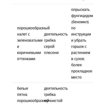
опрыскать
фунгицидом
(беномил)
порошкообразный
по
налет с
деятельность
инструкции
зеленоватыми
грибка
и убрать
и
серой
горшок с
коричневыми
плесени
растением
оттенками
в сухое,
более
прохладное
место
белые
деятельность
пятна
грибка
порошкообразной
мучнистой