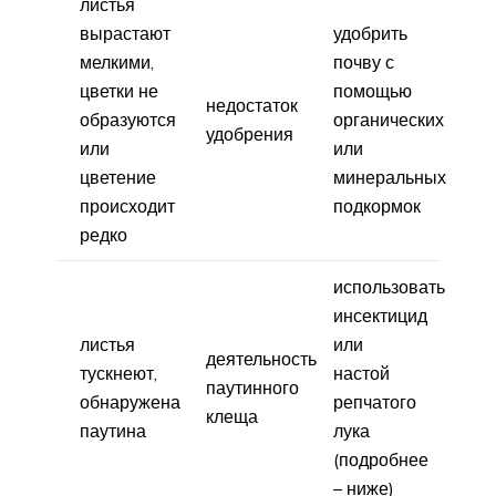
листья
вырастают
удобрить
мелкими,
почву с
цветки не
помощью
недостаток
образуются
органических
удобрения
или
или
цветение
минеральных
происходит
подкормок
редко
использовать
инсектицид
листья
или
деятельность
тускнеют,
настой
паутинного
обнаружена
репчатого
клеща
паутина
лука
(подробнее
– ниже)