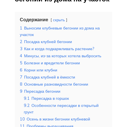
Содержание
скрыть
1
Выносим клубневые бегонии из дома на
участок
2
Посадка клубней бегонии
3
Как и когда подкармливать растение?
4
Минусы, из-за которых хотела выбросить
5
Болезни и вредители бегонии
6
Корни или клубни
7
Посадка клубней в ёмкости
8
Основные разновидности бегонии
9
Пересадка бегонии
9.1
Пересадка в горшок
9.2
Особенности пересадки в открытый
грунт
10
Осень в жизни бегонии клубневой
11
Проблемы выращивания