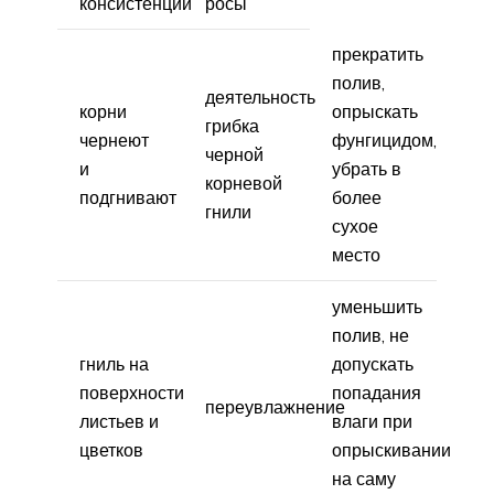
консистенции
росы
прекратить
полив,
деятельность
корни
опрыскать
грибка
чернеют
фунгицидом,
черной
и
убрать в
корневой
подгнивают
более
гнили
сухое
место
уменьшить
полив, не
гниль на
допускать
поверхности
попадания
переувлажнение
листьев и
влаги при
цветков
опрыскивании
на саму