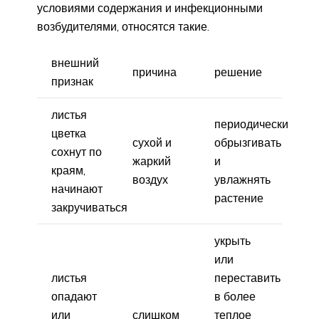
условиями содержания и инфекционными
возбудителями, относятся такие.
внешний
причина
решение
признак
листья
периодически
цветка
сухой и
обрызгивать
сохнут по
жаркий
и
краям,
воздух
увлажнять
начинают
растение
закручиваться
укрыть
или
листья
переставить
опадают
в более
или
слишком
теплое