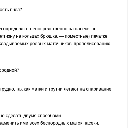
ость пчел?
л определяют непосредственно на пасеке: по
елтизну на кольцах брюшка, — поместные) печатке
закладываемых роевых маточников, прополисованию
породной?
рудно, так как матки и трутни летают на спаривание
жно сделать двумя способами:
заменить ими всех беспородных маток пасеки.