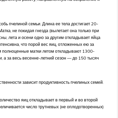
обь пчелиной семьи. Длина ее тела достигает 20-
Матка, не покидая гнезда (вылетает она только при
ны, лета и осени одно за другим откладывает яйца
нтенсивна, что порой вес яиц, отложенных ею за
ем полноценные матки летом откладывают 1300-
и, а за весь весенне-летний сезон — до 150 тысяч
дственности зависит продуктивность пчелиных семей.
количество яиц откладывает в первый и во второй
увеличивается число трутневых (не оплодотворенных)