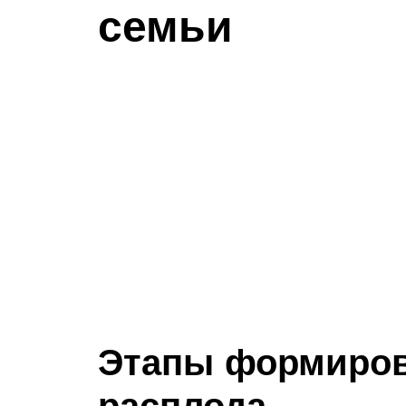
семьи
Этапы формиров
расплода