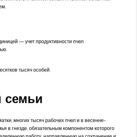
ем.
диницей — учет продуктивности пчел
ью.
есятков тысяч особей.
й семьи
атки, многих тысяч рабочих пчел и в весенне-
мья в гнезде, обязательным компонентом которого
еделенную работу, направленную на сохранение и