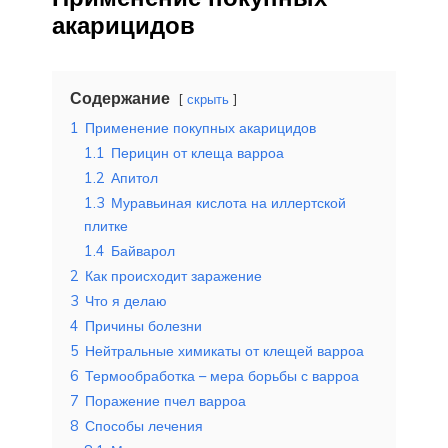
акарицидов
Содержание
скрыть
1
Применение покупных акарицидов
1.1
Перицин от клеща варроа
1.2
Апитол
1.3
Муравьиная кислота на иллертской
плитке
1.4
Байварол
2
Как происходит заражение
3
Что я делаю
4
Причины болезни
5
Нейтральные химикаты от клещей варроа
6
Термообработка – мера борьбы с варроа
7
Поражение пчел варроа
8
Способы лечения