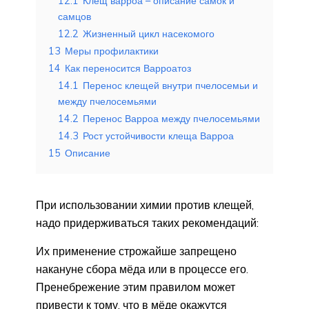
12.1
Клещ варроа – описание самок и
самцов
12.2
Жизненный цикл насекомого
13
Меры профилактики
14
Как переносится Варроатоз
14.1
Перенос клещей внутри пчелосемьи и
между пчелосемьями
14.2
Перенос Варроа между пчелосемьями
14.3
Рост устойчивости клеща Варроа
15
Описание
При использовании химии против клещей,
надо придерживаться таких рекомендаций:
Их применение строжайше запрещено
накануне сбора мёда или в процессе его.
Пренебрежение этим правилом может
привести к тому, что в мёде окажутся