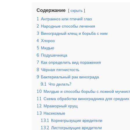
Содержание
скрыть
1
Антракноз или птичий глаз
2
Народные способы лечения
3
Виноградный клещ и борьба с ним
4
Хлороз
5
Мидью
6
Подушечница
7
Как определить вид поражения
8
Чёрная пятнистость
9
Бактериальный рак винограда
9.1
Что делать?
10
Милдью и способы борьбы с ложной мучнис
11
Схема обработки виноградника для средни
12
Мраморный хрущ
13
Насекомые
13.1
Корнегрызущие вредители
13.2
Листогрызущие вредители