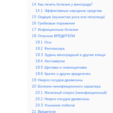
14
Как лечить болезни у винограда?
14.1
Эффективные народные средства
15
Оидиум (мучнистая роса или пепелица)
16
Грибковые поражения
17
Инфекционные болезни
18
Опасные ВРЕДИТЕЛИ
18.1
Осы
18.2
Филлоксера
18.3
Зудень виноградный и другие клещи
18.4
Листовёртки
18.5
Щитовки и ложнощитовки
18.6
Кратко о других вредителях
19
Некроз сосудов древесины
20
Болезни неинфекционного характера
20.1
Железный хлороз (неинфекционный)
20.2
Некроз сосудов древесины
20.3
Усыхание побегов
21
Вредители