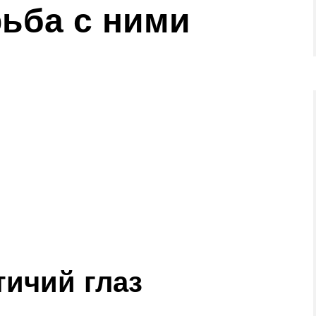
рьба с ними
тичий глаз