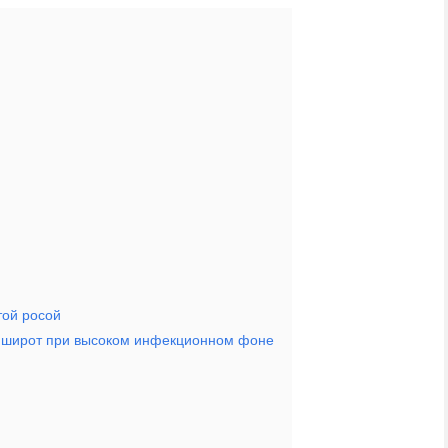
той росой
х широт при высоком инфекционном фоне