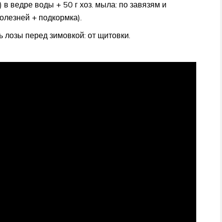
в ведре воды + 50 г хоз. мыла: по завязям и
олезней + подкормка).
 лозы перед зимовкой: от щитовки.