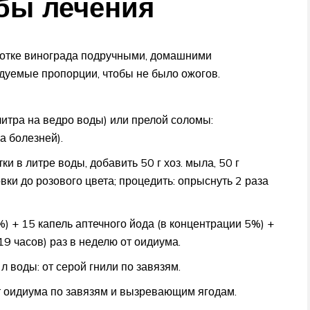
бы лечения
отке винограда подручными, домашними
дуемые пропорции, чтобы не было ожогов.
литра на ведро воды) или прелой соломы:
а болезней).
и в литре воды, добавить 50 г хоз. мыла, 50 г
вки до розового цвета; процедить: опрыснуть 2 раза
%) + 15 капель аптечного йода (в концентрации 5%) +
19 часов) раз в неделю от оидиума.
л воды: от серой гнили по завязям.
 от оидиума по завязям и вызревающим ягодам.