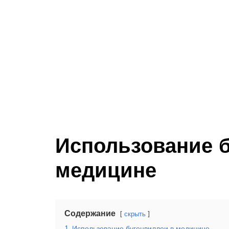
Использование б
медицине
Содержание
скрыть
1
Использование бугенвиллеи в медицине