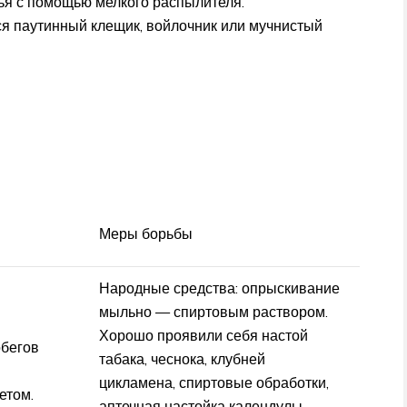
ья с помощью мелкого распылителя.
я паутинный клещик, войлочник или мучнистый
Меры борьбы
Народные средства: опрыскивание
мыльно — спиртовым раствором.
Хорошо проявили себя настой
обегов
табака, чеснока, клубней
цикламена, спиртовые обработки,
етом.
аптечная настойка календулы.