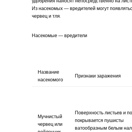
удобрения наносят непосредственно на лист
Из насекомых — вредителей могут появлятьс
червец и тля.
Насекомые — вредители
Название
Признаки заражения
насекомого
Поверхность листьев и п
Мучнистый
покрывается пушисты
червец или
ватообразным белым нал
войлочник