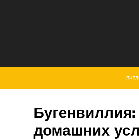
ПЧЕЛ
Бугенвиллия:
домашних ус