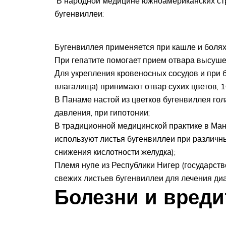
В народной медицине южноамериканских стра
бугенвиллеи:
Бугенвиллея применяется при кашле и болях 
При гепатите помогает прием отвара высушен
Для укрепления кровеносных сосудов и при 
влагалища) принимают отвар сухих цветов, 10
В Панаме настой из цветков бугенвиллея гол
давления, при гипотонии;
В традиционной медицинской практике в Ман
используют листья бугенвиллеи при различны
снижения кислотности желудка);
Племя нупе из Республики Нигер (государств
свежих листьев бугенвиллеи для лечения диа
Болезни и вреди