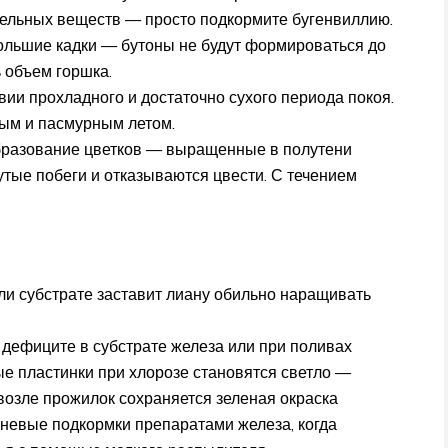
ательных веществ — просто подкормите бугенвиллию.
большие кадки — бутоны не будут формироваться до
ь объем горшка.
вии прохладного и достаточно сухого периода покоя.
вым и пасмурным летом.
образование цветков — выращенные в полутени
тые побеги и отказываются цвести. С течением
ли субстрате заставит лиану обильно наращивать
и дефиците в субстрате железа или при поливах
е пластинки при хлорозе становятся светло —
возле прожилок сохраняется зеленая окраска
рневые подкормки препаратами железа, когда