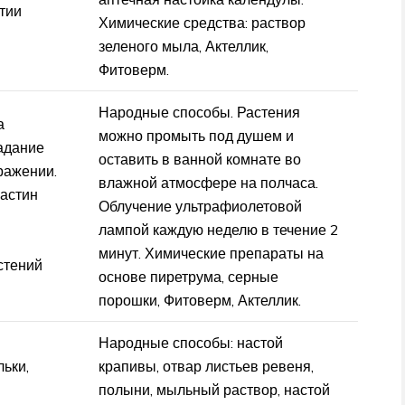
тии
Химические средства: раствор
зеленого мыла, Актеллик,
Фитоверм.
Народные способы. Растения
а
можно промыть под душем и
падание
оставить в ванной комнате во
ражении.
влажной атмосфере на полчаса.
астин
Облучение ультрафиолетовой
лампой каждую неделю в течение 2
и
минут. Химические препараты на
стений
основе пиретрума, серные
порошки, Фитоверм, Актеллик.
Народные способы: настой
ьки,
крапивы, отвар листьев ревеня,
полыни, мыльный раствор, настой