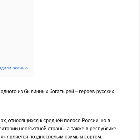
садили осенью
ь одного из былинных богатырей – героев русских
х, относящихся к средней полосе России, но в
итории необъятной страны, а также в республике
ня» является позднеспелым озимым сортом.