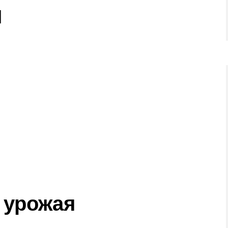
я
 урожая