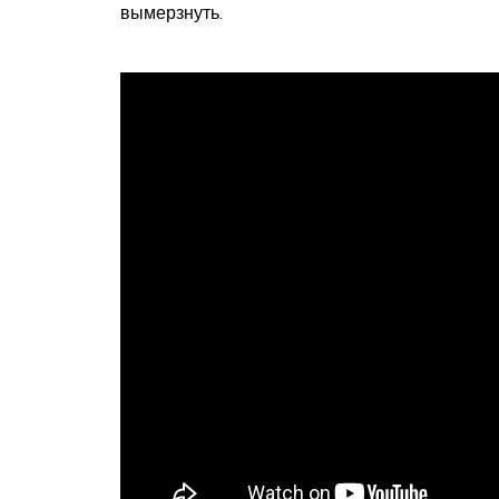
вымерзнуть.