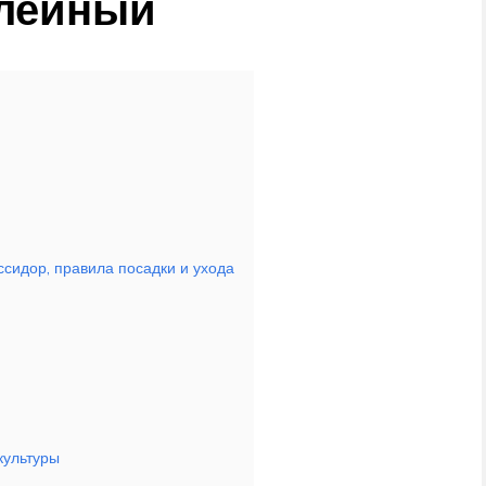
лейный
ссидор, правила посадки и ухода
культуры