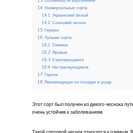
13
Особенности агротехники
14
Универсальные сорта
14.1
Украинский белый
14.2
Слоновий чеснок
15
Герман
16
Лучшие сорта
16.1
Озимые
16.2
Яровые
16.3
Стрелкующиеся
16.4
Нестрелкующиеся
17
Гарпек
18
Рекомендации по посадке и уходу
Этот сорт был получен из дикого чеснока пу
очень устойчив к заболеваниям.
Такой сортовой чеснок относится к озимым. 