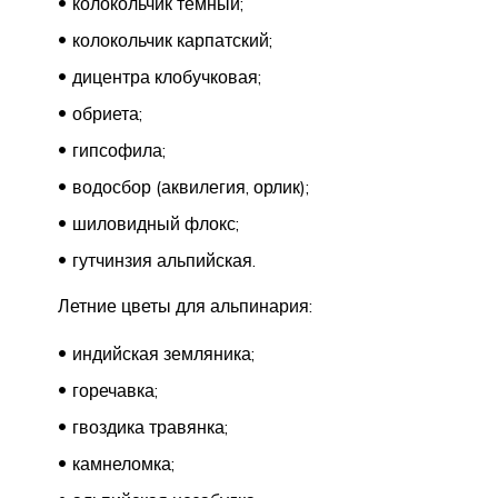
колокольчик темный;
колокольчик карпатский;
дицентра клобучковая;
обриета;
гипсофила;
водосбор (аквилегия, орлик);
шиловидный флокс;
гутчинзия альпийская.
Летние цветы для альпинария:
индийская земляника;
горечавка;
гвоздика травянка;
камнеломка;