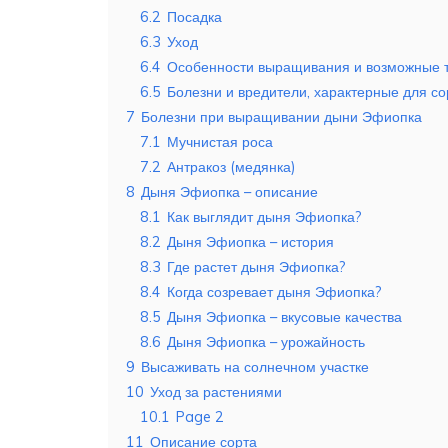
6.2
Посадка
6.3
Уход
6.4
Особенности выращивания и возможные 
6.5
Болезни и вредители, характерные для со
7
Болезни при выращивании дыни Эфиопка
7.1
Мучнистая роса
7.2
Антракоз (медянка)
8
Дыня Эфиопка – описание
8.1
Как выглядит дыня Эфиопка?
8.2
Дыня Эфиопка – история
8.3
Где растет дыня Эфиопка?
8.4
Когда созревает дыня Эфиопка?
8.5
Дыня Эфиопка – вкусовые качества
8.6
Дыня Эфиопка – урожайность
9
Высаживать на солнечном участке
10
Уход за растениями
10.1
Page 2
11
Описание сорта