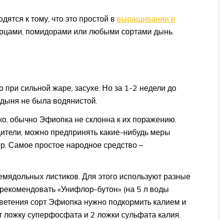
ятся к тому, что это простой в
выращивании и
огурцами, помидорами или любыми сортами дынь.
при сильной жаре, засухе. Но за 1-2 недели до
 дыня не была водянистой.
ко, обычно Эфиопка не склонна к их поражению.
дители, можно предпринять какие-нибудь меры
р. Самое простое народное средство –
мядольных листиков. Для этого используют разные
рекомендовать «Унифлор-бутон» (на 5 л воды
цветения сорт Эфиопка нужно подкормить калием и
 ложку суперфосфата и 2 ложки сульфата калия.