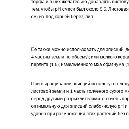
торфа и в них желательно добавлять листову
тем, чтобы рН смеси был около 5,5. Листова
см) из-под корней берез, лип.
Ее также можно использовать для эписций, доб
4 частям земли по объему); или мелкого керам
перлита (1:5); измельченного мха сфагнума (1:
При выращивании эписций используют следую
листовой земли и 1 часть толченого сухого 
перед другими разрыхлителями: он очень пор
оптимальную для эписций слабокислую рН и 
удобно при размножении этих растений без 