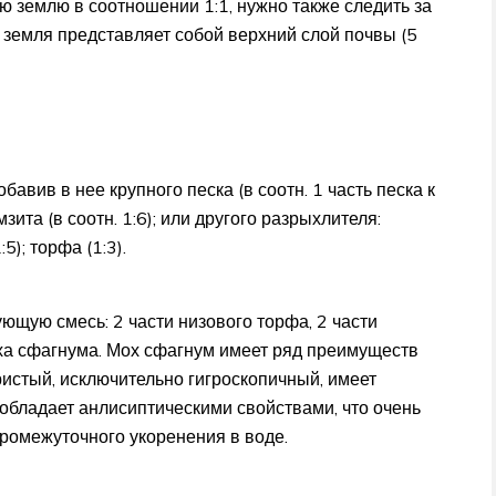
ю землю в соотношении 1:1, нужно также следить за
я земля представляет собой верхний слой почвы (5
авив в нее крупного песка (в соотн. 1 часть песка к
зита (в соотн. 1:6); или другого разрыхлителя:
5); торфа (1:3).
щую смесь: 2 части низового торфа, 2 части
мха сфагнума. Мох сфагнум имеет ряд преимуществ
истый, исключительно гигроскопичный, имеет
обладает анлисиптическими свойствами, что очень
промежуточного укоренения в воде.