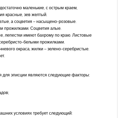
достаточно маленькие, с острым краем,
ия красные, зев желтый.
атые, а соцветия – насыщено-розовые.
ми прожилками. Соцветия алые.
, лепестки имеют бахрому по краю. Листовые
 серебристо-белыми прожилками.
невого окраса, жилки – зелено-серебристые.
ет.
я для эписции являются следующие факторы:
адов;
машних условиях требует следующий: