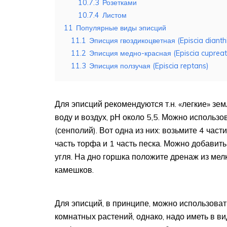
10.7.3
Розетками
10.7.4
Листом
11
Популярные виды эписций
11.1
Эписция гвоздикоцветная (Episcia dianthi
11.2
Эписция медно-красная (Episcia cupreat
11.3
Эписция ползучая (Episcia reptans)
Для эписций рекомендуются т.н. «легкие» зе
воду и воздух, рН около 5,5. Можно использ
(сенполий). Вот одна из них: возьмите 4 част
часть торфа и 1 часть песка. Можно добавит
угля. На дно горшка положите дренаж из мел
камешков.
Для эписций, в принципе, можно использова
комнатных растений, однако, надо иметь в ви