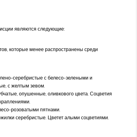
исции являются следующие:
тов, которые менее распространены среди
елено-серебристые с белесо-зелеными и
е, с желтым зевом.
убчатые, опушенные, оливкового цвета. Соцветия
краплениями.
лесо-розоватыми пятнами.
ожилки серебристые. Цветет алыми соцветиями.