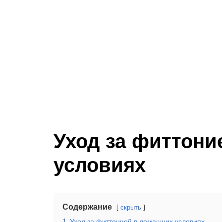
Уход за фиттони
условиях
Содержание
скрыть
1
Уход за фиттонией в домашних условиях