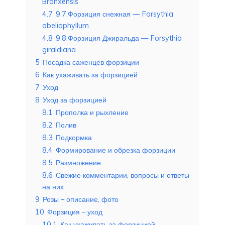
Bronxensis
4.7
9.7.Форзиция снежная — Forsythia
abeliophyllum
4.8
9.8.Форзиция Джиральда — Forsythia
giraldiana
5
Посадка саженцев форзиции
6
Как ухаживать за форзицией
7
Уход
8
Уход за форзицией
8.1
Прополка и рыхление
8.2
Полив
8.3
Подкормка
8.4
Формирование и обрезка форзиции
8.5
Размножение
8.6
Свежие комментарии, вопросы и ответы
на них
9
Розы – описание, фото
10
Форзиция – уход
10.1
Как ухаживать за форзицией.