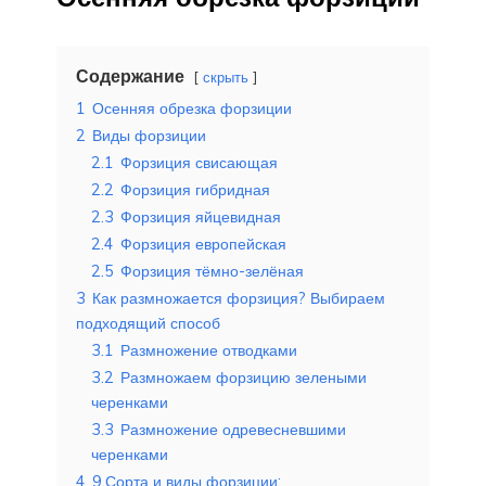
Содержание
скрыть
1
Осенняя обрезка форзиции
2
Виды форзиции
2.1
Форзиция свисающая
2.2
Форзиция гибридная
2.3
Форзиция яйцевидная
2.4
Форзиция европейская
2.5
Форзиция тёмно-зелёная
3
Как размножается форзиция? Выбираем
подходящий способ
3.1
Размножение отводками
3.2
Размножаем форзицию зелеными
черенками
3.3
Размножение одревесневшими
черенками
4
9.Сорта и виды форзиции: