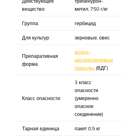
Действующее
трибенурон-
вещество:
метил, 750 г/кг
Группа:
гербицид
Для культур:
зерновые, овес
водно-
Препаративная
диспергируемые
форма:
гранулы
, (ВДГ)
3 класс
опасности
Класс опасности:
(умеренно
опасное
соединение)
Тарная единица:
пакет 0,5 кг