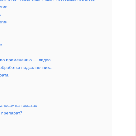
егии
ю
егии
с
я по применению — видео
обработки подсолнечника
рата
аноса» на томатах
 препарат?