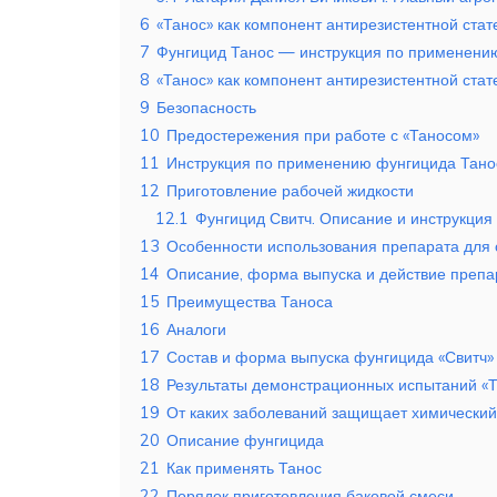
6
«Танос» как компонент антирезистентной стат
7
Фунгицид Танос — инструкция по применени
8
«Танос» как компонент антирезистентной стат
9
Безопасность
10
Предостережения при работе с «Таносом»
11
Инструкция по применению фунгицида Тано
12
Приготовление рабочей жидкости
12.1
Фунгицид Свитч. Описание и инструкци
13
Особенности использования препарата для 
14
Описание, форма выпуска и действие препа
15
Преимущества Таноса
16
Аналоги
17
Состав и форма выпуска фунгицида «Свитч»
18
Результаты демонстрационных испытаний «Т
19
От каких заболеваний защищает химический
20
Описание фунгицида
21
Как применять Танос
22
Порядок приготовления баковой смеси