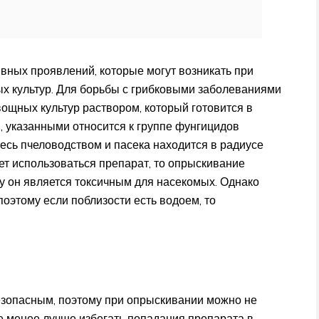
вных проявлений, которые могут возникать при
х культур. Для борьбы с грибковыми заболеваниями
щных культур раствором, который готовится в
 указанными относится к группе фунгицидов
тесь пчеловодством и пасека находится в радиусе
дет использоваться препарат, то опрыскивание
у он является токсичным для насекомых. Однако
поэтому если поблизости есть водоем, то
езопасным, поэтому при опрыскивании можно не
е менее лучше избегать попадания препарата в