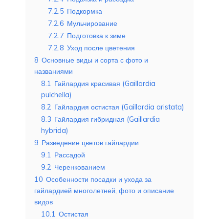
7.2.5
Подкормка
7.2.6
Мульчирование
7.2.7
Подготовка к зиме
7.2.8
Уход после цветения
8
Основные виды и сорта с фото и
названиями
8.1
Гайлардия красивая (Gaillardia
pulchella)
8.2
Гайлардия остистая (Gaillardia aristata)
8.3
Гайлардия гибридная (Gaillardia
hybrida)
9
Разведение цветов гайлардии
9.1
Рассадой
9.2
Черенкованием
10
Особенности посадки и ухода за
гайлардией многолетней, фото и описание
видов
10.1
Остистая