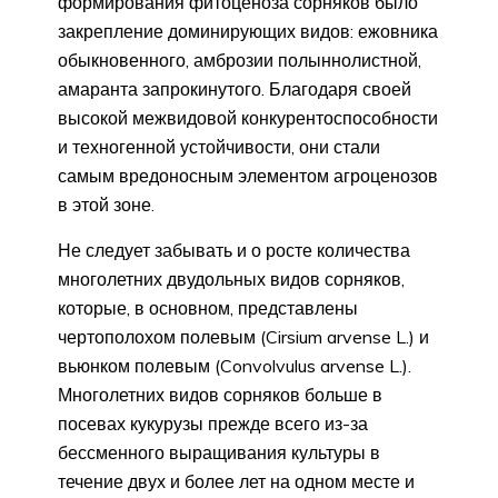
формирования фитоценоза сорняков было
закрепление доминирующих видов: ежовника
обыкновенного, амброзии полыннолистной,
амаранта запрокинутого. Благодаря своей
высокой межвидовой конкурентоспособности
и техногенной устойчивости, они стали
самым вредоносным элементом агроценозов
в этой зоне.
Не следует забывать и о росте количества
многолетних двудольных видов сорняков,
которые, в основном, представлены
чертополохом полевым (Cirsium arvense L.) и
вьюнком полевым (Convolvulus arvense L.).
Многолетних видов сорняков больше в
посевах кукурузы прежде всего из-за
бессменного выращивания культуры в
течение двух и более лет на одном месте и