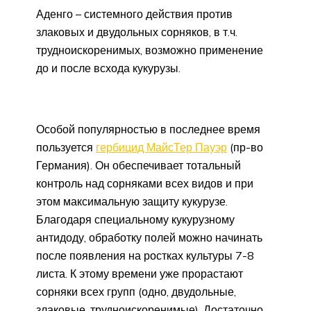
Аденго – системного действия против
злаковых и двудольных сорняков, в т.ч.
трудноискоренимых, возможно применение
до и после всхода кукурузы.
Особой популярностью в последнее время
пользуется
гербицид МайсТер Пауэр
(пр-во
Германия). Он обеспечивает тотальный
контроль над сорняками всех видов и при
этом максимальную защиту кукурузе.
Благодаря специальному кукурузному
антидоду, обработку полей можно начинать
после появления на ростках культуры 7-8
листа. К этому времени уже прорастают
сорняки всех групп (одно, двудольные,
злаковые, трудноискоренимые). Достаточно