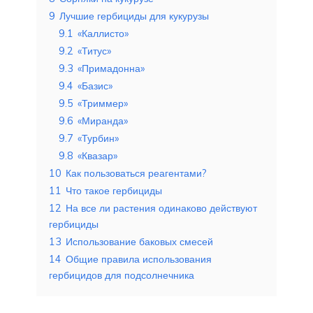
9
Лучшие гербициды для кукурузы
9.1
«Каллисто»
9.2
«Титус»
9.3
«Примадонна»
9.4
«Базис»
9.5
«Триммер»
9.6
«Миранда»
9.7
«Турбин»
9.8
«Квазар»
10
Как пользоваться реагентами?
11
Что такое гербициды
12
На все ли растения одинаково действуют
гербициды
13
Использование баковых смесей
14
Общие правила использования
гербицидов для подсолнечника