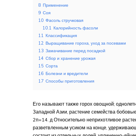
8
Применение
9
Соя
10
Фасоль стручковая
10.1
Калорийность фасоли
11
Классификация
12
Выращивание гороха, уход за посевами
13
Замачивание перед посадкой
14
Сбор и хранение урожая
15
Сорта
16
Болезни и вредители
17
Способы приготовления
Его называют также горох овощной; однолет
Западной Азии, растение семейства бобовы
2п=14. д Относительно неприхотливое растен
разветвленным усиком на конце, удерживаю
состоит из отдельных долей, удлиненно-яйц