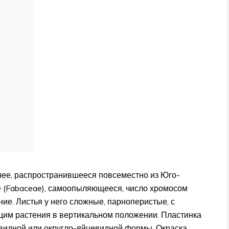
нее, распространившееся повсеместно из Юго-
е (Fabaceae), самоопыляющееся, число хромосом
ие. Листья у него сложные, парноперистые, с
щим растения в вертикальном положении. Пластинка
евидной или округло-яйцевидной формы. Окраска