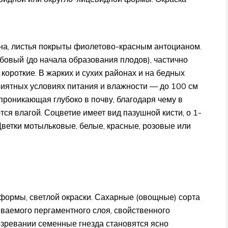
на, листья покрыты фиолетово-красным антоцианом.
овый (до начала образования плодов), частично
ороткие. В жарких и сухих районах и на бедных
приятных условиях питания и влажности — до 100 см
 проникающая глубоко в почву, благодаря чему в
я влагой. Соцветие имеет вид пазушной кисти, о 1-
. Цветки мотыльковые, белые, красные, розовые или
 формы, светлой окраски. Сахарные (овощные) сорта
зываемого пергаментного слоя, свойственного
озревании семенные гнезда становятся ясно