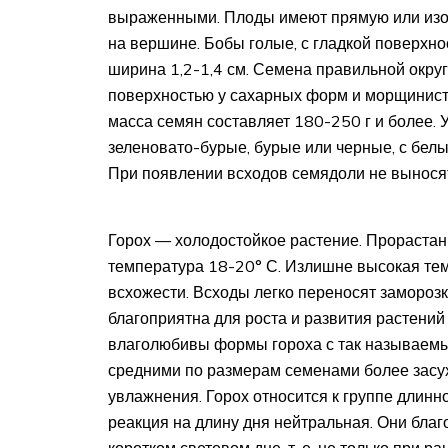
выраженными. Плоды имеют прямую или изог
на вершине. Бобы голые, с гладкой поверхнос
ширина 1,2-1,4 см. Семена правильной окру
поверхностью у сахарных форм и морщинист
масса семян составляет 180-250 г и более.
зеленовато-бурые, бурые или черные, с бел
При появлении всходов семядоли не выносят
Горох — холодостойкое растение. Прорастан
температура 18-20° С. Излишне высокая тем
всхожести. Всходы легко переносят замороз
благоприятна для роста и развития растений
влаголюбивы формы гороха с так называемы
средними по размерам семенами более засу
увлажнения. Горох относится к группе длинн
реакция на длину дня нейтральная. Они благ
коротком световом дне, т. е. не только при р