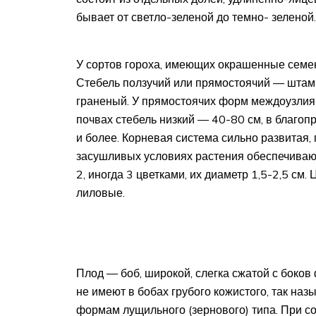
бывает от светло-зеленой до темно- зеленой.
У сортов гороха, имеющих окрашенные семе
Стебель ползучий или прямостоячий — штамб
граненый. У прямостоячих форм междоузлия к
почвах стебель низкий — 40-80 см, в благо
и более. Корневая система сильно развитая,
засушливых условиях растения обеспечиваютс
2, иногда 3 цветками, их диаметр 1,5-2,5 см
лиловые.
Плод — боб, широкой, слегка сжатой с боков
не имеют в бобах грубого кожистого, так на
формам лущильного (зернового) типа. При с