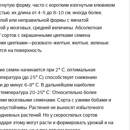
нутую форму, часто с коротким изогнутым клювиком
тью, их длина от 4-5 до 8-10 см, иногда более,
глой или неправильной формы с ямчатой
ой у мозговых, средней величины. Абсолютная
 У сортов с окрашенными цветками семена
ыми цветками—розовато-желтые, желтые, зеленые.
ся на поверхность.
ие семян начинается при 2° С, оптимальная
пература (до 25° С) способствует снижению
ки до минус 6-8° С. В дальнейшем наиболее
 температура 20-25° С.’ Относительно более
ми мозговыми семенами. Сорта с узкими бобами и
хоустойчивы. Растения не выносят избыточного
одневных растений. Но у скороспелых сортов
одаря этому могут расти и формировать урожай и на
анневесеннем, но и при летнем посеве