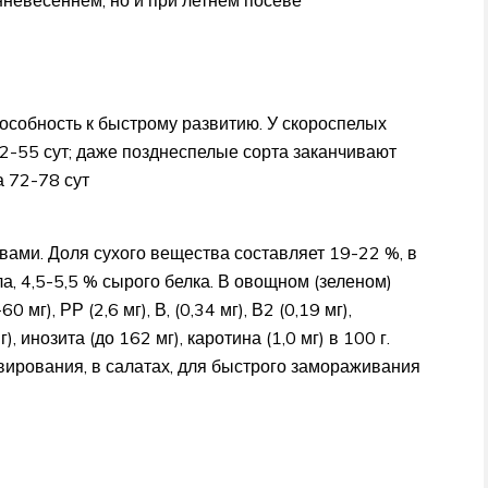
особность к быстрому развитию. У скороспелых
2-55 сут; даже позднеспелые сорта заканчивают
 72-78 сут
ами. Доля сухого вещества составляет 19-22 %, в
а, 4,5-5,5 % сырого белка. В овощном (зеленом)
г), РР (2,6 мг), В, (0,34 мг), В2 (0,19 мг),
, инозита (до 162 мг), каротина (1,0 мг) в 100 г.
вирования, в салатах, для быстрого замораживания