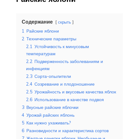
Содержание
скрыть
1
Райские яблони
2
Технические параметры
2.1
Устойчивость к минусовым
температурам
2.2
Подверженность заболеваниям и
инфекциям
2.3
Сорта-опылители
2.4
Созревание и плодоношение
2.5
Урожайность и вкусовые качества яблок
2.6
Использование в качестве подвоя
3
Вкусные райские яблочки
4
Урожай райских яблонь
5
Как нужно ухаживать?
6
Разновидности и характеристика сортов
7
Желтые ранетки яблоки. Необычные и