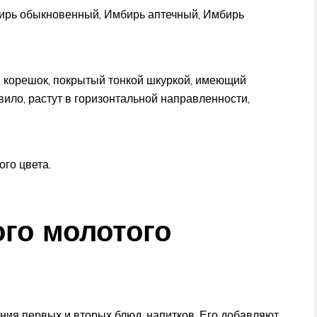
ирь обыкновенный, Имбирь аптечный, Имбирь
 корешок, покрытый тонкой шкуркой, имеющий
вило, растут в горизонтальной направленности,
ого цвета.
го молотого
ния первых и вторых блюд, напитков. Его добавляют