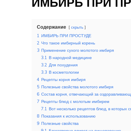
ИМБИРЬ ПРИ П
Содержание
скрыть
1
ИМБИРЬ ПРИ ПРОСТУДЕ
2
Что такое имбирный корень
3
Применение сухого молотого имбиря
3.1
В народной медицине
3.2
Для похудения
3.3
В косметологии
4
Рецепты корня имбиря
5
Полезные свойства молотого имбиря
6
Состав корня, отвечающий за оздоравливаю
7
Рецепты блюд с молотым имбирем
7.1
Вот несколько рецептов блюд, в которых 
8
Показания к использованию
9
Полезные свойства
9.1
Благотворно влияет на пищеварение